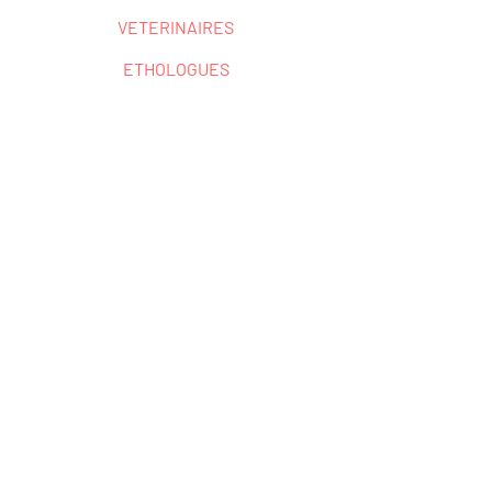
VETERINAIRES
ETHOLOGUES
COMPORTEMENTALISTES
ZOOS
PARCS ANIMALIERS
ELEVEURS
ECURIES
CAVALIERS PROFESSIONNELS
COMPETITEURS
EDUCATEURS
MEDIATEURS ANIMALIERS