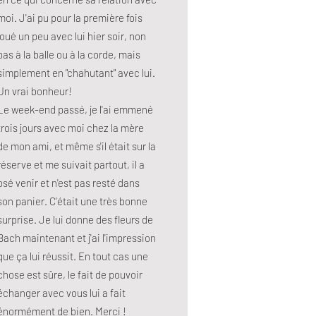
moi. J'ai pu pour la première fois
joué un peu avec lui hier soir, non
pas à la balle ou à la corde, mais
simplement en "chahutant" avec lui.
Un vrai bonheur!
Le week-end passé, je l'ai emmené
trois jours avec moi chez la mère
de mon ami, et même s'il était sur la
réserve et me suivait partout, il a
osé venir et n'est pas resté dans
son panier. C'était une très bonne
surprise. Je lui donne des fleurs de
Bach maintenant et j'ai l'impression
que ça lui réussit. En tout cas une
chose est sûre, le fait de pouvoir
échanger avec vous lui a fait
énormément de bien. Merci !