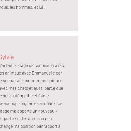
nous, les hommes, et lui !
Sylvie
J’ai fait le stage de connexion avec
les animaux avec Emmanuelle car
je souhaitais mieux communiquer
avec mes chats et aussi parce que
je suis ostéopathe et j’aime
beaucoup soigner les animaux. Ce
stage m’a apporté un nouveau «
regard » sur les animaux et a
changé ma position par rapport à