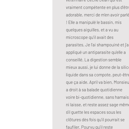
vraiment compétente en plus d'êtr
adorable, merci de m'en avoir parl
! Elle a manipulé le bassin, mis
quelques aiguilles, et a vu au
microscope qu'il avait des
parasites. Je l'ai shampouiné et j'a
appliqué un antiparasite qu'elle a
conseillé. La digestion semble
mieux aussi, je lui donne de la sili
liquide dans sa compote, peut-êtr
que ça aide. April va bien, Monsieu
a droit à sa balade quotidienne
voire bi-quotidienne, sans harnais
ni laisse, et reste assez sage mêm
s'il guette les espaces sous les
clôtures dès fois qu'il pourrait se
faufiler. Pourvu qu'il reste