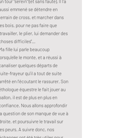
un tour "serein"!(et sans faute). II l'a
aussi emmené se détendre en
terrain de cross, et marcher dans
les bois, pour ne pas faire que
"travailler, le plier, lui demander des
choses difficiles"...
Ma fille lui parle beaucoup
lorsqu'elle le monte, et a réussi à
canaliser quelques départs de
fuite-frayeur qu'il a tout de suite
arrêté en l'écoutant le rassurer. Son
éthologue équestre le fait jouer au
ballon, il est de plus en plus en
confiance. Nous allons approfondir
la question de son manque de vue à
droite, et poursuivre le travail sur
les peurs. A suivre donc, nos
échanges ont été très utiles pour