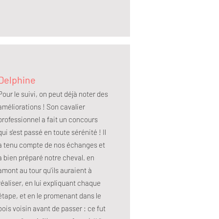
Delphine
Pour le suivi, on peut déjà noter des
améliorations ! Son cavalier
professionnel a fait un concours
qui s'est passé en toute sérénité ! Il
a tenu compte de nos échanges et
a bien préparé notre cheval. en
amont au tour qu'ils auraient à
réaliser, en lui expliquant chaque
étape, et en le promenant dans le
bois voisin avant de passer : ce fut