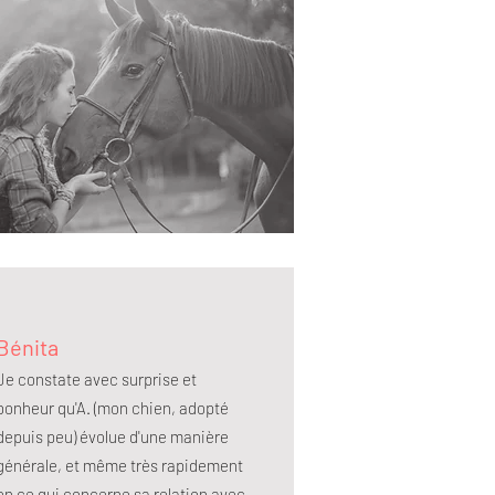
Bénita
Je constate avec surprise et
bonheur qu'A. (mon chien, adopté
depuis peu) évolue d'une manière
générale, et même très rapidement
en ce qui concerne sa relation avec