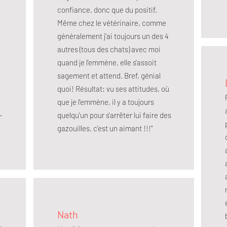
confiance, donc que du positif.
Même chez le vétérinaire, comme
généralement j'ai toujours un des 4
autres (tous des chats) avec moi
quand je l'emmène, elle s'assoit
sagement et attend. Bref, génial
quoi! Résultat: vu ses attitudes, où
que je l'emmène, il y a toujours
-
quelqu'un pour s'arrêter lui faire des
gazouilles, c'est un aimant !!!"
Nath