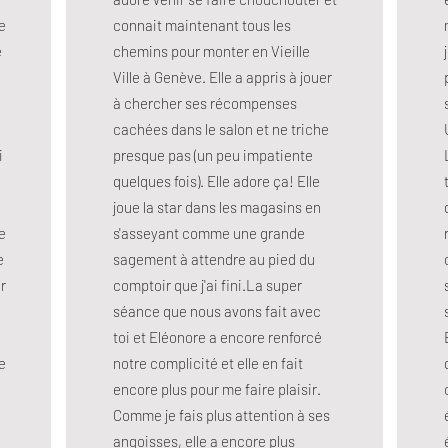
e
connait maintenant tous les
é
chemins pour monter en Vieille
Ville à Genève. Elle a appris à jouer
à chercher ses récompenses
cachées dans le salon et ne triche
i
presque pas (un peu impatiente
quelques fois). Elle adore ça! Elle
joue la star dans les magasins en
ce
s'asseyant comme une grande
e
sagement à attendre au pied du
r
comptoir que j'ai fini.La super
séance que nous avons fait avec
toi et Eléonore a encore renforcé
e
notre complicité et elle en fait
encore plus pour me faire plaisir.
Comme je fais plus attention à ses
angoisses, elle a encore plus